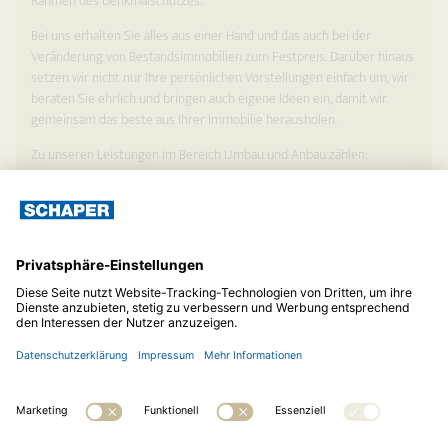
Rahmen des Denkmalschutzes.
Bei uns erhalten Sie alles aus einer Hand und das auch bei der
Veränderung von Bestandsimmobilien zum Festpreis. Darüber hinaus
setzen wir nicht nur Ihre persönlichen Vorstellungen einfach um, wir
beraten Sie ehrlich und bringen auch eigene Ideen ein, damit wir
gemeinsam das beste aus Ihrer Immobilie herausholen.
Zu unseren Leistungen im Bereich Umbau und Anbau zählen:
Restaurieren gemäß Denkmalschutz
Energetische Sanierung
Nutzungsänderung
Anbau/Umbau
Renovierung
© 2026
Albert Schaper Hoch- und Ingenieurbau GmbH
Telefon:
05121 81072