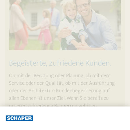
Begeisterte, zufriedene Kunden.
Ob mit der Beratung oder Planung, ob mit dem
Service oder der Qualität, ob mit der Ausführung
oder der Architektur: Kundenbegeisterung auf
allen Ebenen ist unser Ziel. Wenn Sie bereits zu
unseren zufriedenen Bauherren gehören,
empfehlen Sie uns doch bitte weiter. Vielen Dank.
Jetzt weiterempfehlen »