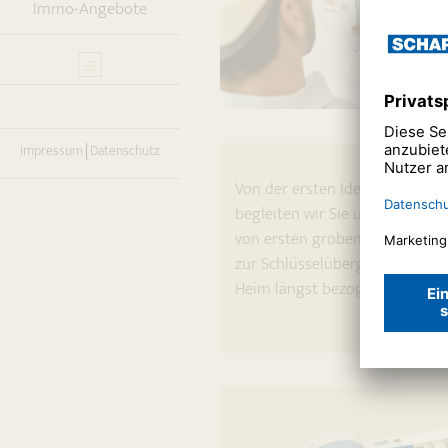
Immo-Angebote
Impressum
Datenschutz
Von der ersten Idee bis zur end
begleiten wir Sie und räumen 
von ersten groben Skizzen übe
zur Schlüsselübergabe erhalten
Heim längst bezogen haben, hab