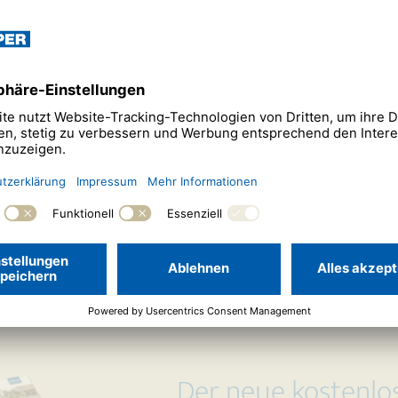
gültigen Schlüsselübergabe ist es oft ein langer Weg. Damit diese
wenn nötig alle Hindernisse aus dem Weg, um Ihnen Ihren Traum
r eine genaue Planung, die Bauantragsstellung, die Bemusterung,
 Sie von uns alles aus einer Hand und stets die Unterstützung, di
en wir stets ein offenes Ohr für Ihre Fragen und manchmal auch 
Der neue kostenlos