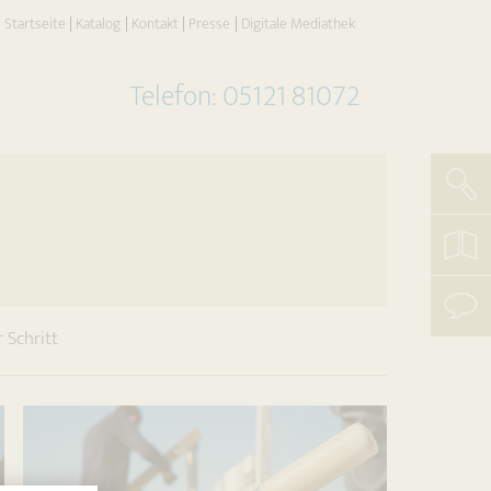
Startseite
Katalog
Kontakt
Presse
Digitale Mediathek
Telefon: 05121 81072
Such
koste
Katal
beste
mit
r Schritt
uns
aufn