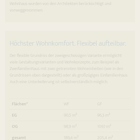
Wohnhaus wurden von den Architekten berücksichtigt und
vorweggenommen.
Höchster Wohnkomfort. Flexibel aufteilbar.
Der flexible Grundriss der zweigeschossigen Variante ermöglicht
viele Gestaltungsvarianten und Wohnkonzepte, zum Beispiel als
Zweifamilienhaus mit zwei getrennten Wohneinheiten (wie in den
Grundrissen oben dargestellt) oder als großzügiges Einfamilienhaus.
Auch eine Unterkellerung ist selbstverständlich möglich.
Flächen*
WF
GF
EG
90,5 m²
96,3 m²
OG
98,9 m²
109,1 m²
gesamt
189,4 m²
205,4 m²