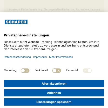
Hinweise zur Flächenberechnung: Alle dargestellten Flächen und Flächenberechnungen
zu Wohnflächen (kurz WF) und Grundflächen (kurz GF) wurden gemäß der Verordnung
zur Berechnung der Wohnfläche (Wohnflächenverordnung – Wo FlV) vom 25.
November 2003 (BgBl. I S. 2346) ermittelt. Balkone und Loggien sind mit 50 % der
Grundfläche in die Wohnfläche eingeflossen. Alle Abbildungen dienen nur der
Illustration.
© 2026
Albert Schaper Hoch- und Ingenieurbau GmbH
Telefon:
05121 81072
Impressum
Datenschutz
Cookie-Einstellungen
LOGIN »