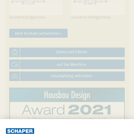
Grundriss Erdgeschoss
Grundriss Dachgeschoss
Jetzt Kontakt aufnehmen »
Daten und Fakten
auf die Merkliste
Hauskatalog anfordern