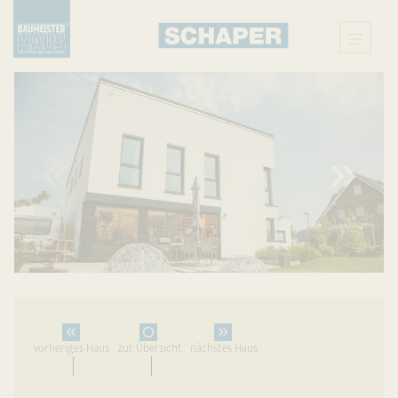
X
vorheriges Haus
zur Übersicht
nächstes Haus